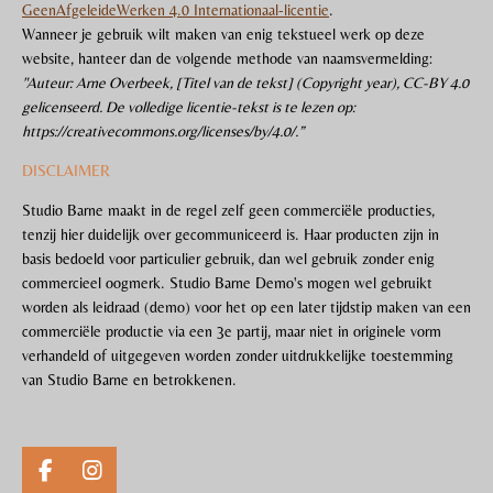
GeenAfgeleideWerken 4.0 Internationaal-licentie
.
Wanneer je gebruik wilt maken van enig tekstueel werk op deze
website, hanteer dan de volgende methode van naamsvermelding:
"Auteur: Arne Overbeek, [Titel van de tekst] (Copyright year), CC-BY 4.0
gelicenseerd. De volledige licentie-tekst is te lezen op:
https://creativecommons.org/licenses/by/4.0/.”
DISCLAIMER
Studio Barne maakt in de regel zelf geen commerciële producties,
tenzij hier duidelijk over gecommuniceerd is. Haar producten zijn in
basis bedoeld voor particulier gebruik, dan wel gebruik zonder enig
commercieel oogmerk. Studio Barne Demo's mogen wel gebruikt
worden als leidraad (demo) voor het op een later tijdstip maken van een
commerciële productie via een 3e partij, maar niet in originele vorm
verhandeld of uitgegeven worden zonder uitdrukkelijke toestemming
van Studio Barne en betrokkenen.
F
I