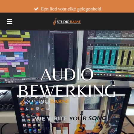
Ga
Een lied voor elke gelegenheid
direct
naar
de
hoofdinhoud
AUDIO
BEWERKING