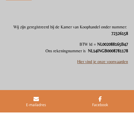
a
n
c
s
e
t
b
a
o
g
Wij zijn gereg
i
streerd bij de Kamer van Koophandel onder nummer:
o
r
72326158
k
a
m
BTW Id =
NL002088165B47
Ons rekeningnummer is
NL14INGB0008781178
Hier vind je onze voorwaarden
Delen
Deel
Share
Delen
E-mailadres
Facebook
© 2023 Studio Barne