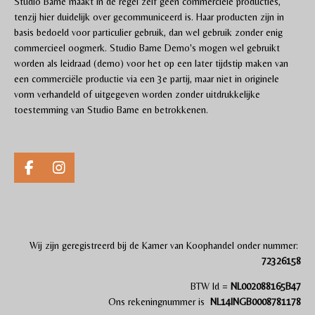
Studio Barne maakt in de regel zelf geen commerciële producties,
tenzij hier duidelijk over gecommuniceerd is. Haar producten zijn in
basis bedoeld voor particulier gebruik, dan wel gebruik zonder enig
commercieel oogmerk. Studio Barne Demo's mogen wel gebruikt
worden als leidraad (demo) voor het op een later tijdstip maken van
een commerciële productie via een 3e partij, maar niet in originele
vorm verhandeld of uitgegeven worden zonder uitdrukkelijke
toestemming van Studio Barne en betrokkenen.
F
I
a
n
c
s
e
t
b
a
o
g
Wij zijn gereg
i
streerd bij de Kamer van Koophandel onder nummer:
o
r
72326158
k
a
m
BTW Id =
NL002088165B47
Ons rekeningnummer is
NL14INGB0008781178