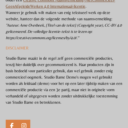
GeenAfgeleideWerken 4.0 Internationaal-licentie
.
Wanneer je gebruik wilt maken van enig tekstueel werk op deze
website, hanteer dan de volgende methode van naamsvermelding:
"Auteur: Arne Overbeek, [Titel van de tekst] (Copyright year), CC-BY 4.0
gelicenseerd. De volledige licentie-tekst is te lezen op:
https://creativecommons.org/licenses/by/4.0/.”
DISCLAIMER
Studio Barne maakt in de regel zelf geen commerciële producties,
tenzij hier duidelijk over gecommuniceerd is. Haar producten zijn in
basis bedoeld voor particulier gebruik, dan wel gebruik zonder enig
commercieel oogmerk. Studio Barne Demo's mogen wel gebruikt
worden als leidraad (demo) voor het op een later tijdstip maken van een
commerciële productie via een 3e partij, maar niet in originele vorm
verhandeld of uitgegeven worden zonder uitdrukkelijke toestemming
van Studio Barne en betrokkenen.