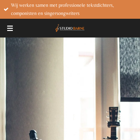
Wij werken samen met professionele tekstdichters,
Ga
componisten en singersongwriters
direct
naar
de
hoofdinhoud