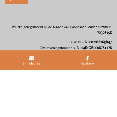
F
I
a
n
c
s
e
t
b
a
o
g
Wij zijn gereg
i
streerd bij de Kamer van Koophandel onder nummer:
o
r
72326158
k
a
m
BTW Id =
NL002088165B47
Ons rekeningnummer is
NL14INGB0008781178
Hier vind je onze voorwaarden
E-mailadres
Facebook
Delen
Deel
Share
Delen
© 2023 Studio Barne