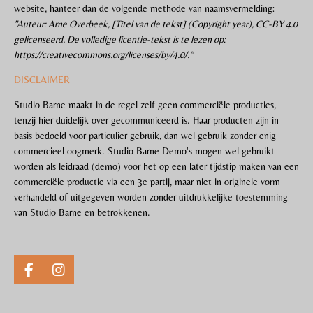
website, hanteer dan de volgende methode van naamsvermelding:
"Auteur: Arne Overbeek, [Titel van de tekst] (Copyright year), CC-BY 4.0
gelicenseerd. De volledige licentie-tekst is te lezen op:
https://creativecommons.org/licenses/by/4.0/.”
DISCLAIMER
Studio Barne maakt in de regel zelf geen commerciële producties,
tenzij hier duidelijk over gecommuniceerd is. Haar producten zijn in
basis bedoeld voor particulier gebruik, dan wel gebruik zonder enig
commercieel oogmerk. Studio Barne Demo's mogen wel gebruikt
worden als leidraad (demo) voor het op een later tijdstip maken van een
commerciële productie via een 3e partij, maar niet in originele vorm
verhandeld of uitgegeven worden zonder uitdrukkelijke toestemming
van Studio Barne en betrokkenen.
F
I
a
n
c
s