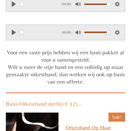
00:00
P
M
S
l
u
e
a
t
t
00:00
y
e
t
P
M
S
i
l
u
e
n
Voor een vaste prijs hebben wij een basis pakket al
a
t
t
g
voor u samengesteld.
y
e
t
s
Wilt u meer de vrije hand en een volledig op maat
i
gemaakte orkestband, dan werken wij ook op basis
n
van een offerte.
g
s
Basis Orkestband slechts € 325,-
Sale!
Orkestband Op Maat