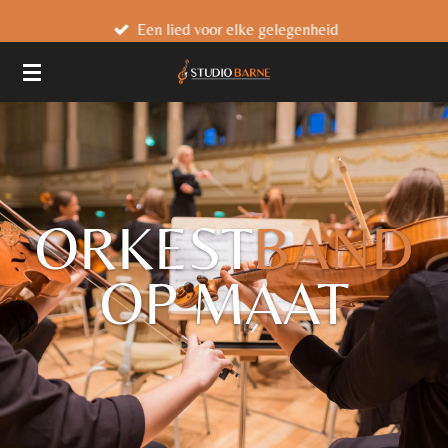
Ga
Een lied voor elke gelegenheid
direct
naar
de
hoofdinhoud
ORKEST
BAND
OP MAAT