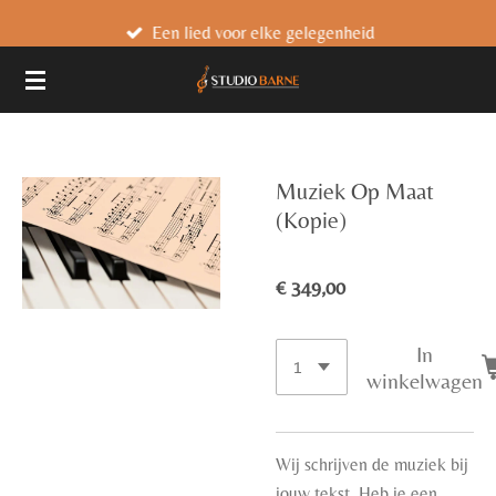
Ga
Een lied voor elke gelegenheid
direct
naar
de
hoofdinhoud
Muziek Op Maat
(Kopie)
€ 349,00
In
winkelwagen
Wij schrijven de muziek bij
jouw tekst. Heb je een