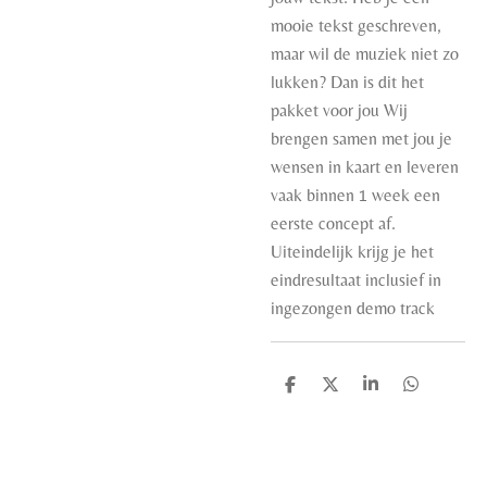
mooie tekst geschreven,
maar wil de muziek niet zo
lukken? Dan is dit het
pakket voor jou Wij
brengen samen met jou je
wensen in kaart en leveren
vaak binnen 1 week een
eerste concept af.
Uiteindelijk krijg je het
eindresultaat inclusief in
ingezongen demo track
D
D
S
D
e
e
h
e
l
e
a
l
e
l
r
e
n
e
n