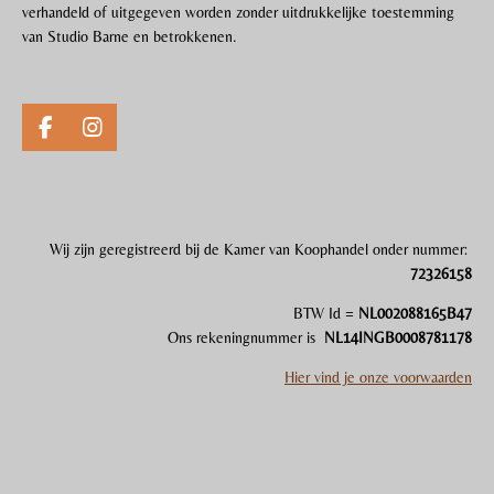
verhandeld of uitgegeven worden zonder uitdrukkelijke toestemming
van Studio Barne en betrokkenen.
F
I
a
n
c
s
e
t
b
a
o
g
Wij zijn gereg
i
streerd bij de Kamer van Koophandel onder nummer:
o
r
72326158
k
a
m
BTW Id =
NL002088165B47
Ons rekeningnummer is
NL14INGB0008781178
Hier vind je onze voorwaarden