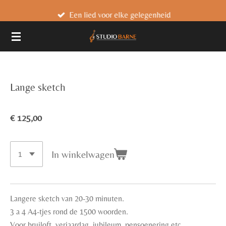
Ga
Een lied voor elke gelegenheid
direct
naar
de
hoofdinhoud
Lange sketch
€ 125,00
In winkelwagen
Langere sketch van 20-30 minuten.
3 a 4 A4-tjes rond de 1500 woorden.
Voor bruiloft, verjaardag, jubileum, pensoenering etc.