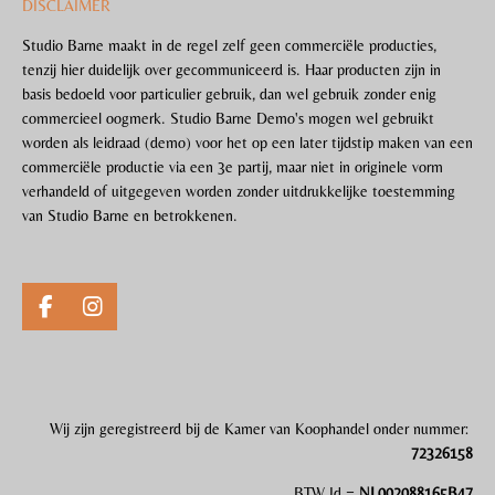
DISCLAIMER
Studio Barne maakt in de regel zelf geen commerciële producties,
tenzij hier duidelijk over gecommuniceerd is. Haar producten zijn in
basis bedoeld voor particulier gebruik, dan wel gebruik zonder enig
commercieel oogmerk. Studio Barne Demo's mogen wel gebruikt
worden als leidraad (demo) voor het op een later tijdstip maken van een
commerciële productie via een 3e partij, maar niet in originele vorm
verhandeld of uitgegeven worden zonder uitdrukkelijke toestemming
van Studio Barne en betrokkenen.
F
I
a
n
c
s
e
t
b
a
o
g
Wij zijn gereg
i
streerd bij de Kamer van Koophandel onder nummer:
o
r
72326158
k
a
m
BTW Id =
NL002088165B47