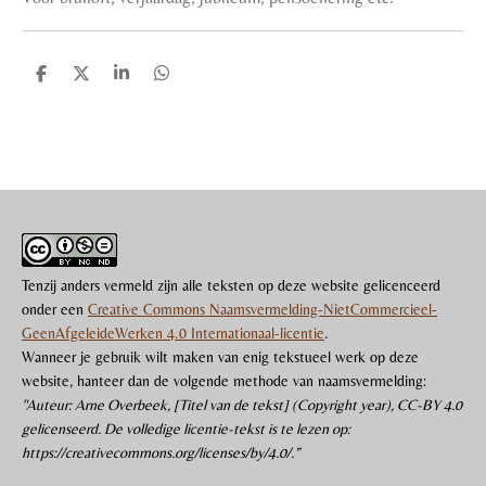
D
D
S
D
e
e
h
e
l
e
a
l
e
l
r
e
n
e
n
Tenzij anders vermeld zijn alle teksten op deze website gelicenceerd
onder een
Creative Commons Naamsvermelding-NietCommercieel-
GeenAfgeleideWerken 4.0 Internationaal-licentie
.
Wanneer je gebruik wilt maken van enig tekstueel werk op deze
website, hanteer dan de volgende methode van naamsvermelding:
"Auteur: Arne Overbeek, [Titel van de tekst] (Copyright year), CC-BY 4.0
gelicenseerd. De volledige licentie-tekst is te lezen op:
https://creativecommons.org/licenses/by/4.0/.”