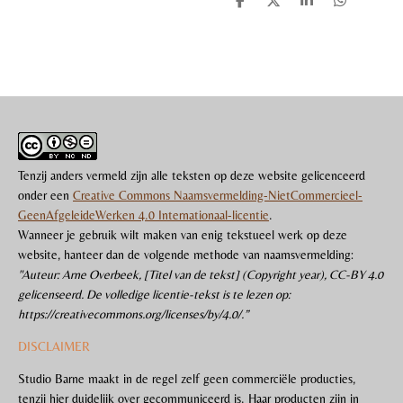
D
D
S
D
e
e
h
e
l
e
a
l
e
l
r
e
n
e
n
Tenzij anders vermeld zijn alle teksten op deze website gelicenceerd
onder een
Creative Commons Naamsvermelding-NietCommercieel-
GeenAfgeleideWerken 4.0 Internationaal-licentie
.
Wanneer je gebruik wilt maken van enig tekstueel werk op deze
website, hanteer dan de volgende methode van naamsvermelding:
"Auteur: Arne Overbeek, [Titel van de tekst] (Copyright year), CC-BY 4.0
gelicenseerd. De volledige licentie-tekst is te lezen op:
https://creativecommons.org/licenses/by/4.0/.”
DISCLAIMER
Studio Barne maakt in de regel zelf geen commerciële producties,
tenzij hier duidelijk over gecommuniceerd is. Haar producten zijn in