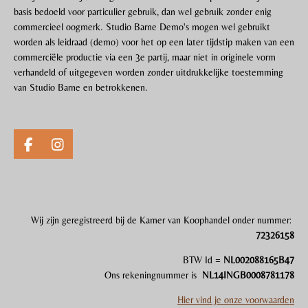
basis bedoeld voor particulier gebruik, dan wel gebruik zonder enig
commercieel oogmerk. Studio Barne Demo's mogen wel gebruikt
worden als leidraad (demo) voor het op een later tijdstip maken van een
commerciële productie via een 3e partij, maar niet in originele vorm
verhandeld of uitgegeven worden zonder uitdrukkelijke toestemming
van Studio Barne en betrokkenen.
F
I
a
n
c
s
e
t
b
a
o
g
Wij zijn gereg
i
streerd bij de Kamer van Koophandel onder nummer:
o
r
72326158
k
a
m
BTW Id =
NL002088165B47
Ons rekeningnummer is
NL14INGB0008781178
Hier vind je onze voorwaarden