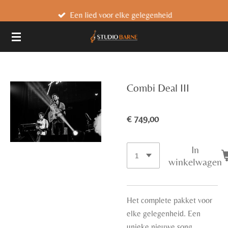
Ga
Een lied voor elke gelegenheid
direct
naar
de
hoofdinhoud
Combi Deal III
€ 749,00
In
winkelwagen
Het complete pakket voor
elke gelegenheid. Een
unieke nieuwe song.